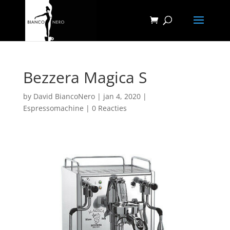
Bezzera Magica S
by
David BiancoNero
|
jan 4, 2020
|
Espressomachine
|
0 Reacties